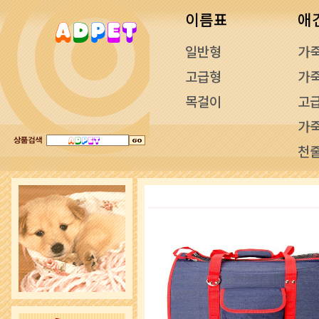
이름표
애
일반형
가
고급형
가
목걸이
고
가
천